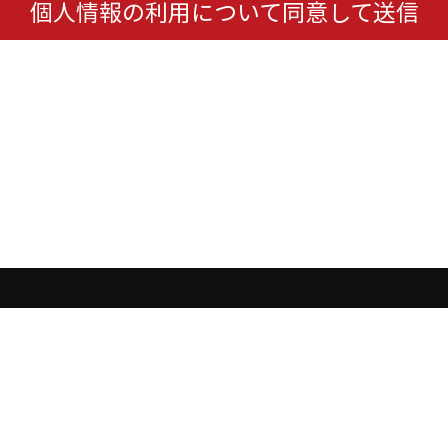
個人情報の利用について同意して送信
プレスリリース
セミナー
会社概要
サイトマップ
オンプレミ
個人情報保護について
Cookieポリシー
サイトの利用条件
J
© 2026
Japan Corporation.
All rights reserved.