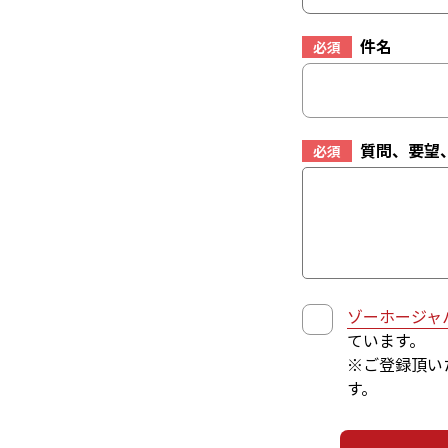
件名
必須
質問、要望
必須
ゾーホージャ
ています。
※ご登録頂い
す。