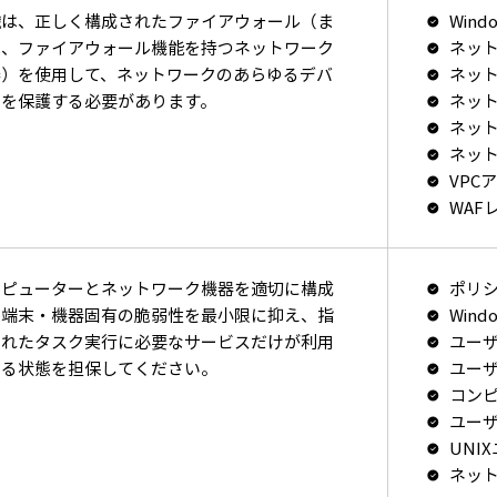
織は、正しく構成されたファイアウォール（ま
Win
は、ファイアウォール機能を持つネットワーク
ネッ
器）を使用して、ネットワークのあらゆるデバ
ネッ
スを保護する必要があります。
ネッ
ネッ
ネッ
VPC
WAF
ンピューターとネットワーク機器を適切に構成
ポリ
、端末・機器固有の脆弱性を最小限に抑え、指
Win
されたタスク実行に必要なサービスだけが利用
ユー
きる状態を担保してください。
ユー
コン
ユー
UNI
ネッ