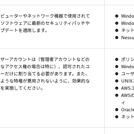
ンピューターやネットワーク機器で使用されて
Win
るソフトウェアに最新のセキュリティパッチや
Win
ップデートを適用します。
ネッ
Nes
ーザーアカウントは（管理者アカウントなどの
ポリ
別なアクセス権の場合は特に）、認可されたユ
Win
ザーだけに割り当てる必要があります。また、
ユー
のような特権が悪用されないように、効果的な
UNI
理を実施してください。
AWS
AWS
ィ
Ora
ネッ