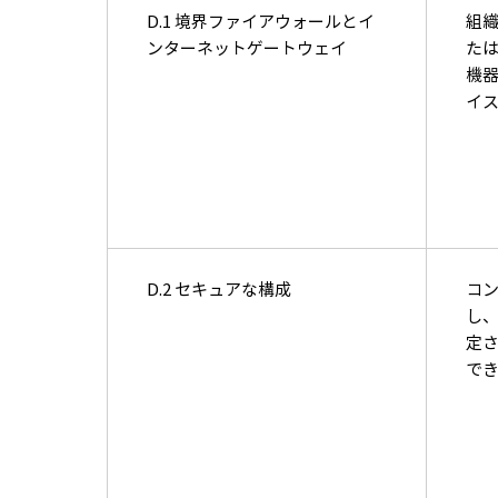
D.1 境界ファイアウォールとイ
組
ンターネットゲートウェイ
た
機
イ
D.2 セキュアな構成
コ
し
定
で