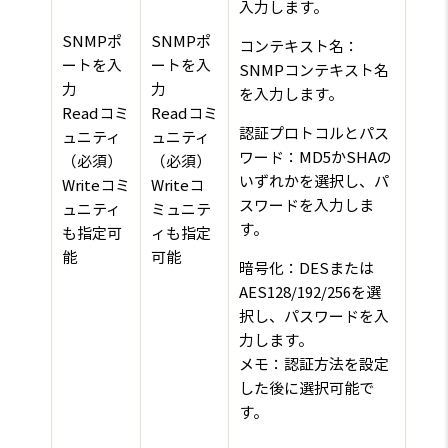
入力します。
SNMPポ
SNMPポ
コンテキスト名：
ートを入
ートを入
SNMPコンテキスト名
力
力
を入力します。
Readコミ
Readコミ
認証プロトコルとパス
ュニティ
ュニティ
ワード：MD5かSHAの
（必須）
（必須）
いずれかを選択し、パ
Writeコミ
Writeコ
スワードを入力しま
ュニティ
ミュニテ
す。
も指定可
ィも指定
能
可能
暗号化：DESまたは
AES128/192/256を選
択し、パスワードを入
力します。
メモ：認証方法を設定
した後に選択可能で
す。