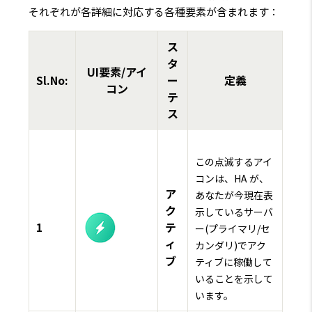
それぞれが各詳細に対応する各種要素が含まれます：
ス
タ
UI要素/アイ
Sl.No:
ー
定義
コン
テ
ス
この点滅するアイ
コンは、HA が、
ア
あなたが今現在表
ク
示しているサーバ
1
テ
ー(プライマリ/セ
ィ
カンダリ)でアク
ブ
ティブに稼働して
いることを示して
います。