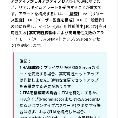
アクティブ
から
非アクティブ
およびその逆になった
時、リアルタイムアラートを受信することが重要で
す。アラートを構成するには、
［監査］ >> ［リソー
ス監査］ >> ［ユーザー監査を構成］ >> ［一般操作］
の順に移動し、イベント[高可用性稼働中]および[高可
用性失敗]
高可用性稼働中
および
高可用性失敗
のアラ
ートモード (メール/SNMPトラップ/Syslogメッセー
ジ) を選択します。
注記：
1.
HA構成後
：プライマリPAM360 Serverのポ
ートを変更する場合、高可用性セットアップ
は作動しません。適切な変更でセットアップ
を再構成する必要があります。
2.
TFAを構成済の場合
：TFAを有効にするか、
TFAタイプ(PhoneFactorまたはRSA SecurID
あるいはワンタイプパスワード) を変更する場
合は必ず、およびHAを構成した場合、
PAM360セカンダリサーバーを一度再起動する