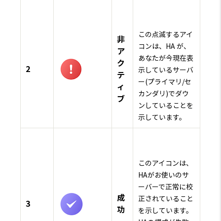
この点滅するアイ
非
コンは、HA が、
ア
あなたが今現在表
ク
2
示しているサーバ
テ
ー(プライマリ/セ
ィ
カンダリ)でダウ
ブ
ンしていることを
示しています。
このアイコンは、
HAがお使いのサ
ーバーで正常に校
成
正されていること
3
功
を示しています。