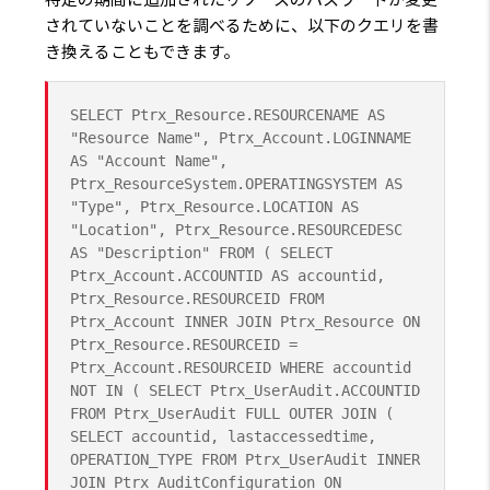
されていないことを調べるために、以下のクエリを書
き換えることもできます。
SELECT Ptrx_Resource.RESOURCENAME AS
"Resource Name", Ptrx_Account.LOGINNAME
AS "Account Name",
Ptrx_ResourceSystem.OPERATINGSYSTEM AS
"Type", Ptrx_Resource.LOCATION AS
"Location", Ptrx_Resource.RESOURCEDESC
AS "Description" FROM ( SELECT
Ptrx_Account.ACCOUNTID AS accountid,
Ptrx_Resource.RESOURCEID FROM
Ptrx_Account INNER JOIN Ptrx_Resource ON
Ptrx_Resource.RESOURCEID =
Ptrx_Account.RESOURCEID WHERE accountid
NOT IN ( SELECT Ptrx_UserAudit.ACCOUNTID
FROM Ptrx_UserAudit FULL OUTER JOIN (
SELECT accountid, lastaccessedtime,
OPERATION_TYPE FROM Ptrx_UserAudit INNER
JOIN Ptrx_AuditConfiguration ON