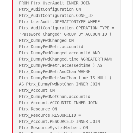
FROM Ptrx_UserAudit INNER JOIN
Ptrx_AuditConfiguration ON
Ptrx_AuditConfiguration.CONF_ID =
Ptrx_UserAudit.OPERATIONTYPE WHERE
Ptrx_AuditConfiguration.OPERATION_TYPE =
'Password Changed' GROUP BY ACCOUNTID )
Ptrx_DummyPwdChanged ON
Ptrx_DummyPwdRetr.accountid =
Ptrx_DummyPwdChanged.accountid AND
Ptrx_DummyPwdChanged.time %GREATERTHAN%
Ptrx_DummyPwdRetr.accessedtime ) AS
Ptrx_DummyPwdRetrAndChan WHERE
Ptrx_DummyPwdRetrAndChan.time IS NULL )
AS Ptrx_DummyPwdNotChan INNER JOIN
Ptrx_Account ON
Ptrx_DummyPwdNotChan.accountid =
Ptrx_Account.ACCOUNTID INNER JOIN
Ptrx_Resource ON
Ptrx_Resource.RESOURCEID =
Ptrx_Account.RESOURCEID INNER JOIN
Ptrx_ResourceSystemMembers ON