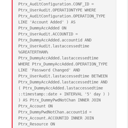
Ptrx_AuditConfiguration.CONF_ID =
Ptrx_UserAudit.OPERATIONTYPE WHERE
Ptrx_AuditConfiguration.OPERATION_TYPE
LIKE 'Account Added' ) AS
Ptrx_DummyAccAdded ON
Ptrx_UserAudit.ACCOUNTID =
Ptrx_DummyAccAdded.accountid AND
Ptrx_UserAudit.lastaccessedtime
%GREATERTHAN%
Ptrx_DummyAccAdded.lastaccessedtime
WHERE Ptrx_DummyAccAdded.OPERATION_TYPE
LIKE 'Password Changed' AND
Ptrx_UserAudit.lastaccessedtime BETWEEN
Ptrx_DummyAccAdded.lastaccessedtime AND
( Ptrx_DummyAccAdded.lastaccessedtime
::timestamp::date + INTERVAL '5' day ) )
) AS Ptrx_DummyPwdNotChan INNER JOIN
Ptrx_Account ON
Ptrx_DummyPwdNotChan.accountid =
Ptrx_Account.ACCOUNTID INNER JOIN
Ptrx_Resource ON