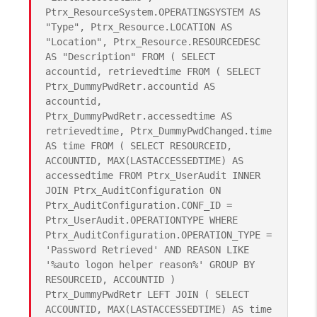
Ptrx_ResourceSystem.OPERATINGSYSTEM AS
"Type", Ptrx_Resource.LOCATION AS
"Location", Ptrx_Resource.RESOURCEDESC
AS "Description" FROM ( SELECT
accountid, retrievedtime FROM ( SELECT
Ptrx_DummyPwdRetr.accountid AS
accountid,
Ptrx_DummyPwdRetr.accessedtime AS
retrievedtime, Ptrx_DummyPwdChanged.time
AS time FROM ( SELECT RESOURCEID,
ACCOUNTID, MAX(LASTACCESSEDTIME) AS
accessedtime FROM Ptrx_UserAudit INNER
JOIN Ptrx_AuditConfiguration ON
Ptrx_AuditConfiguration.CONF_ID =
Ptrx_UserAudit.OPERATIONTYPE WHERE
Ptrx_AuditConfiguration.OPERATION_TYPE =
'Password Retrieved' AND REASON LIKE
'%auto logon helper reason%' GROUP BY
RESOURCEID, ACCOUNTID )
Ptrx_DummyPwdRetr LEFT JOIN ( SELECT
ACCOUNTID, MAX(LASTACCESSEDTIME) AS time