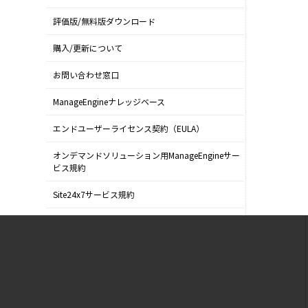
評価版/無料版ダウンロード
購入/更新について
お問い合わせ窓口
ManageEngineナレッジベース
エンドユーザーライセンス契約（EULA）
オンデマンドソリューション用ManageEngineサー
ビス規約
Site24x7サービス規約