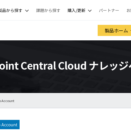
製品から探す
課題から探す
購入/更新
パートナー
お
製品ホーム
oint Central Cloud ナレ
o Account
 Account