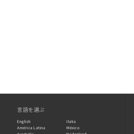
言語を選ぶ
English
Italia
América Latina
México
Australia
Nederland