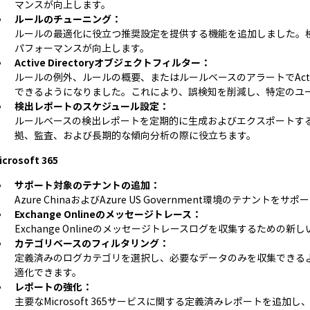
マンスが向上します。
ルールのチューニング：
ルールの最適化に役立つ推奨設定を提供する機能を追加しました。
パフォーマンスが向上します。
Active Directoryオブジェクトフィルター：
ルールの例外、ルールの概要、またはルールベースのアラートでActive
できるようになりました。これにより、誤検知を削減し、特定のユー
検出レポートのスケジュール設定：
ルールベースの検出レポートを定期的に生成およびエクスポートす
拠、監査、および長期的な傾向分析の際に役立ちます。
icrosoft 365
サポート対象のテナントの追加：
Azure ChinaおよびAzure US Government環境のテナントを
Exchange Onlineのメッセージトレース：
Exchange Onlineのメッセージトレースログを収集するための
カテゴリベースのフィルタリング：
定義済みのログカテゴリを選択し、必要なデータのみを収集できる
適化できます。
レポートの強化：
主要なMicrosoft 365サービスに関する定義済みレポートを追