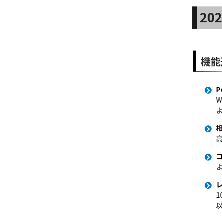
20
機能
P
W
高
よ
1