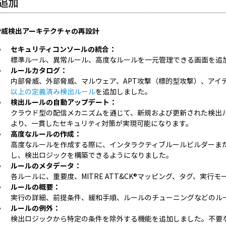
追加
脅威検出アーキテクチャの再設計
セキュリティコンソールの統合：
標準ルール、異常ルール、高度なルールを一元管理できる画面を追
ルールカタログ：
内部脅威、外部脅威、マルウェア、APT攻撃（標的型攻撃）、アイ
以上の定義済み検出ルール
を追加しました。
検出ルールの自動アップデート：
クラウド型の配信メカニズムを通じて、新規および更新された検出
より、一貫したセキュリティ対策が実現可能になります。
高度なルールの作成：
高度なルールを作成する際に、インタラクティブルールビルダーま
し、検出ロジックを構築できるようになりました。
ルールのメタデータ：
各ルールに、重要度、MITRE ATT&CK®マッピング、タグ、実
ルールの概要：
実行の詳細、前提条件、緩和手順、ルールのチューニングなどのル
ルールの例外：
検出ロジックから特定の条件を除外する機能を追加しました。不要