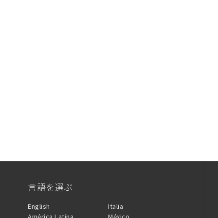
言語を選ぶ
English
Italia
América Latina
México