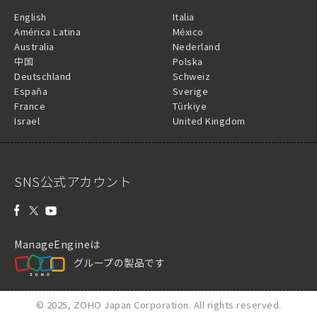
English
Italia
América Latina
México
Australia
Nederland
中国
Polska
Deutschland
Schweiz
España
Sverige
France
Türkiye
Israel
United Kingdom
SNS公式アカウント
ManageEngineは
グループの製品です
© 2025,
ZOHO Japan Corporation.
All rights reserved.