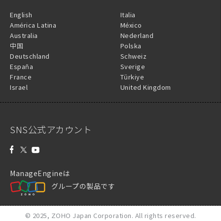
English
Italia
América Latina
México
Australia
Nederland
中国
Polska
Deutschland
Schweiz
España
Sverige
France
Türkiye
Israel
United Kingdom
SNS公式アカウント
ManageEngineは
グループの製品です
© 2025,
ZOHO Japan Corporation.
All rights reserved.