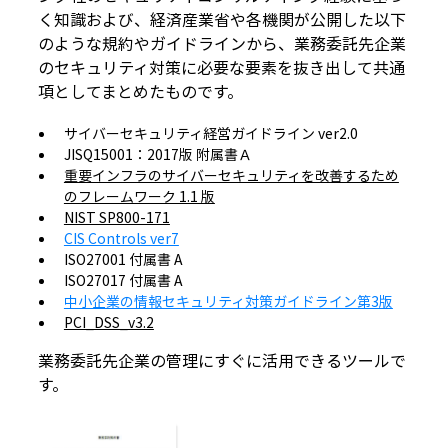
く知識および、経済産業省や各機関が公開した以下
のような規約やガイドラインから、業務委託先企業
のセキュリティ対策に必要な要素を抜き出して共通
項としてまとめたものです。
サイバーセキュリティ経営ガイドライン ver2.0
JISQ15001：2017版 附属書Ａ
重要インフラのサイバーセキュリティを改善するため
のフレームワーク 1.1 版
NIST SP800-171
CIS Controls ver7
ISO27001 付属書 A
ISO27017 付属書 A
中小企業の情報セキュリティ対策ガイドライン第3版
PCI_DSS_v3.2
業務委託先企業の管理にすぐに活用できるツールで
す。