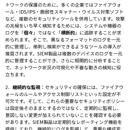
トワークの保護のために、多くの企業ではファイアウォ
ール・IDS/IPS・脆弱性スキャナー・ウイルス対策ソフト
など、複数のセキュリティツールを併用しています。攻撃
の兆候をいち早く検知するためには、システムや機器の
ログを「
個々
」ではなく「
横断的
」に追跡することが求
められます。そこで、異なるフォーマットのログを一元
的に管理し、串刺し検索ができるようなツールの導入が
推奨されます。SIEM製品は複数のデバイスのログを一元
的に管理することができ、さらに相関的に分析すること
で、ネットワーク状況の可視化や不審な動きの検知に役
立ちます。
2．
継続的な監視
：セキュリティの確保には、ファイアウ
ォールのルールやアクセス制御リストといった設定が不
可欠です。そして、これらの重要なセキュリティポリシー
は設定後そのままとするのではなく、定期的に監視し、
意図しない変更が加えられていないことを確認する必要
があります。SIEM製品は定期的なレポーティング機能を
提供しており、継続的にログを監視して、重要な構成変