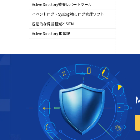
ADSelfService Plus
Active Directory監査レポートツール
ADAudit Plus
イベントログ・Syslog対応 ログ管理ソフト
EventLog Analyzer
包括的な脅威軽減とSIEM
Log360
Active Directory ID管理
AD360