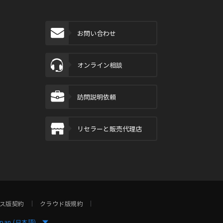
お問い合わせ
オンライン相談
訪問説明依頼
リセラーと販売代理店
ス版契約
クラウド版規約
apan (日本語)