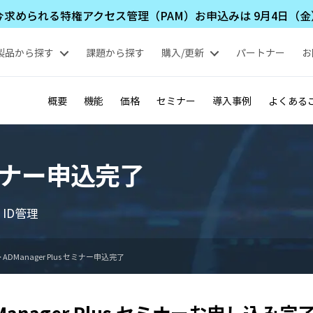
められる特権アクセス管理（PAM）お申込みは 9月4日（金）1
製品から探す
課題から探す
購入/更新
パートナー
お
概要
機能
価格
セミナー
導入事例
よくある
 セミナー申込完了
ry ID管理
>
ADManager Plus セミナー申込完了