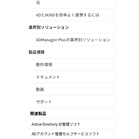
法
ADとM365を効率よく連携するには
業界別ソリューション
ADManager Plusの業界別ソリューション
製品情報
動作環境
ドキュメント
動画
サポート
関連製品
Active Directory ID管理ソフト
ADManager Plus
ADアカウント管理セルフサービスソフト