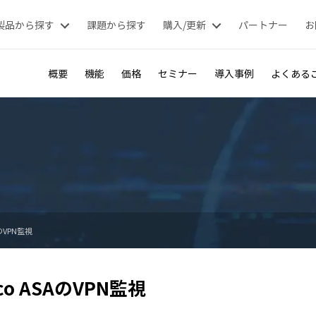
製品から探す
課題から探す
購入/更新
パートナー
お
概要
機能
価格
セミナー
導入事例
よくある
AのVPN監視
sco ASAのVPN監視