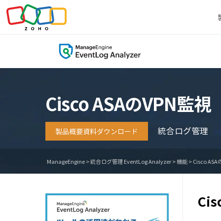
Cisco ASAのVPN監視
統合ログ管理
製品概要資料ダウンロード
ManageEngine
>
統合ログ管理 EventLog Analyzer
>
機能
>
Cisco AS
Ci