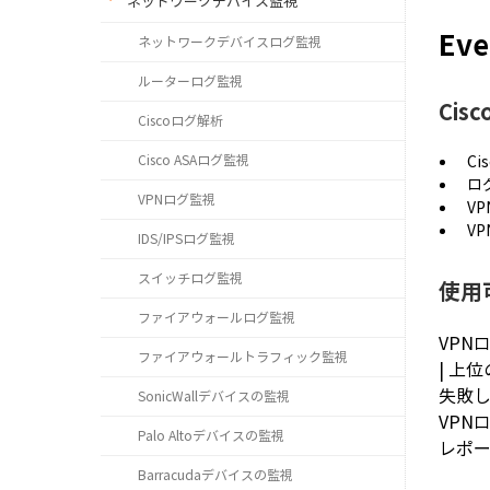
ネットワークデバイス監視
Ev
ネットワークデバイスログ監視
ルーターログ監視
Cis
Ciscoログ解析
Cisco ASAログ監視
C
ロ
VPNログ監視
V
V
IDS/IPSログ監視
スイッチログ監視
使用
ファイアウォールログ監視
VPN
ファイアウォールトラフィック監視
| 上
失敗し
SonicWallデバイスの監視
VPN
Palo Altoデバイスの監視
レポー
Barracudaデバイスの監視