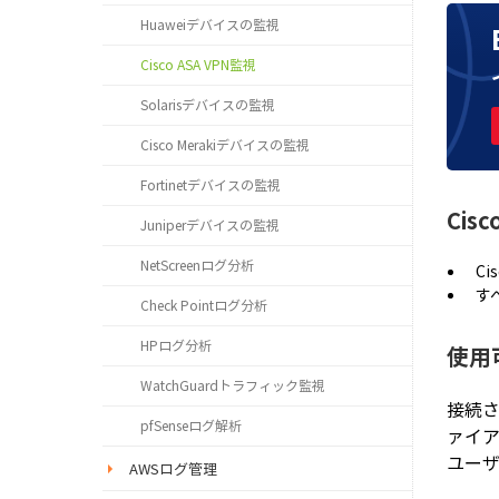
Huaweiデバイスの監視
Cisco ASA VPN監視
Solarisデバイスの監視
Cisco Merakiデバイスの監視
Fortinetデバイスの監視
Cis
Juniperデバイスの監視
NetScreenログ分析
C
す
Check Pointログ分析
HPログ分析
使用
WatchGuardトラフィック監視
接続さ
pfSenseログ解析
ァイア
ユーザ
AWSログ管理