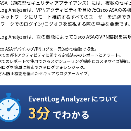
co ASA（適応型セキュリティアプライアンス）には、複数の
ntLog Analyzerは、VPNアクティビティを含めたCisco AS
のネットワークにリモート接続するすべてのユーザーを追跡でき
トワークでのログイン/ログオフを監視する際の重要な要素です
tLog Analyzerは、次の機能によってCisco ASAのVPN監視を
isco ASAデバイスのVPNログを一元的かつ自動で収集。
べてのVPNアクティビティに関する定義済みのレポートとアラート。
べてのレポートで使用できるスケジューリング機能とカスタマイズ機能
PNログを簡単に検索できるログフォレンジック。
ざん防止機能を備えたセキュアなログアーカイブ。
EventLog Analyzer について
3分
でわかる