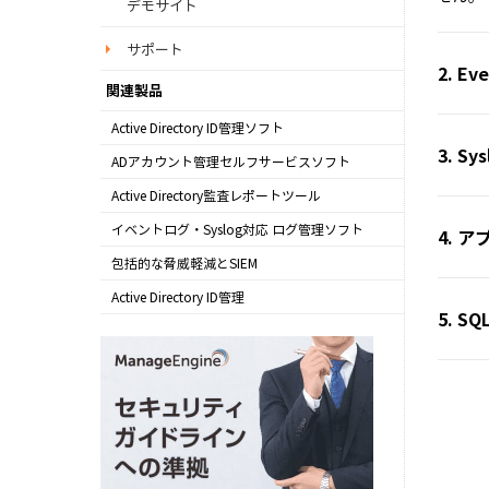
デモサイト
サポート
2. 
関連製品
Active Directory ID管理ソフト
3. 
ADManager Plus
ADアカウント管理セルフサービスソフト
ADSelfService Plus
Active Directory監査レポートツール
ADAudit Plus
イベントログ・Syslog対応 ログ管理ソフト
4. 
EventLog Analyzer
包括的な脅威軽減とSIEM
Log360
Active Directory ID管理
5. S
AD360