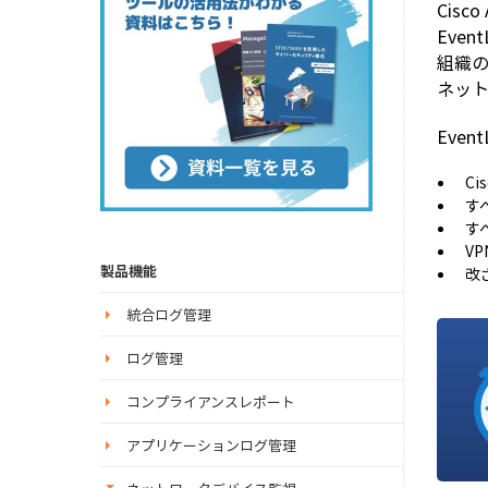
Cis
Eve
組織
ネッ
Even
C
す
す
V
製品機能
改
統合ログ管理
ログ管理
コンプライアンスレポート
アプリケーションログ管理