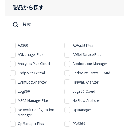
製品から探す
AD360
ADAudit Plus
ADManager Plus
ADSelfService Plus
Analytics Plus Cloud
Applications Manager
Endpoint Central
Endpoint Central Cloud
EventLog Analyzer
Firewall Analyzer
Log360
Log360 Cloud
M365 Manager Plus
NetFlow Analyzer
Network Configuration
OpManager
Manager
OpManager Plus
PAM360