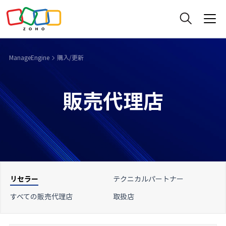
ManageEngine
購入/更新
販売代理店
リセラー
テクニカルパートナー
すべての販売代理店
取扱店