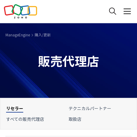
ManageEngine
購入/更新
販売代理店
リセラー
テクニカルパートナー
すべての販売代理店
取扱店