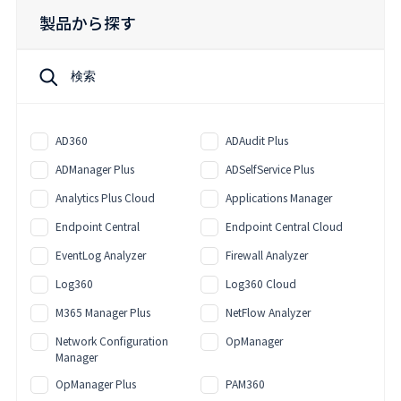
製品から探す
AD360
ADAudit Plus
ADManager Plus
ADSelfService Plus
Analytics Plus Cloud
Applications Manager
Endpoint Central
Endpoint Central Cloud
EventLog Analyzer
Firewall Analyzer
Log360
Log360 Cloud
M365 Manager Plus
NetFlow Analyzer
Network Configuration
OpManager
Manager
OpManager Plus
PAM360