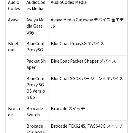
Audio
AudioCod
AudioCodes Media
Codes
es Media
Avaya
Avaya Me
Avaya Media Gateway デバイス 全モデ
dia Gate
ル
way
BlueC
BlueCoat
BlueCoat ProxySG デバイス
oat
ProxySG
Packet Sh
BlueCoat Packet Shaper デバイス
aper
BlueCoat
BlueCoat SGOS バージョン 6 デバイス
Proxy SG
OS Versio
n 6.x
Broca
Brocade
Brocade スイッチ
de
Switch
Brocade
Brocade FCX624S, FWS648G スイッチ
FCX and F