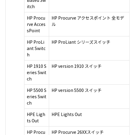
Based Sw
itch
HP Procu
HP Procurve アクセスポイント 全モデ
rve Acces
ル
sPoint
HP ProLi
HP ProLiant シリーズスイッチ
ant Switc
h
HP 1910 S
HP version 1910 スイッチ
eries Swit
ch
HP 5500 S
HP version 5500 スイッチ
eries Swit
ch
HPE Ligh
HPE Lights Out
ts Out
HP Procu
HP Procurve 26XXスイッチ