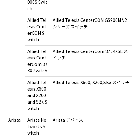
000S Swit
ch
Allied Tel
Allied Telesis CenterCOM GS900M V2
esis Cent
シリーズ スイッチ
erCOM S
witch
Allied Tel
Allied Telesis CenterCom 8724XSL ス
esis Cent
イッチ
erCom 87
XX Switch
Allied Tel
Allied Telesis X600, X200,SBx スイッチ
esis X600
and X200
and SBx S
witch
Arista
Arista Ne
Arista デバイス
tworks S
witch