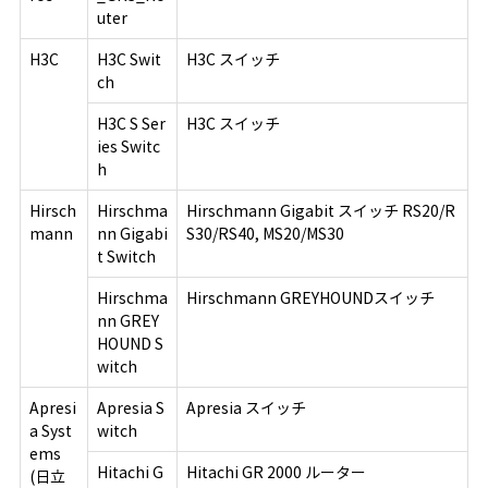
uter
H3C
H3C Swit
H3C スイッチ
ch
H3C S Ser
H3C スイッチ
ies Switc
h
Hirsch
Hirschma
Hirschmann Gigabit スイッチ RS20/R
mann
nn Gigabi
S30/RS40, MS20/MS30
t Switch
Hirschma
Hirschmann GREYHOUNDスイッチ
nn GREY
HOUND S
witch
Apresi
Apresia S
Apresia スイッチ
a Syst
witch
ems
Hitachi G
Hitachi GR 2000 ルーター
(日立