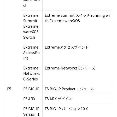
ch
Extreme
Extreme Summit スイッチ running wi
Summit
th ExtremewareXOS
Extreme
wareXOS
Switch
Extreme
Extremeアクセスポイント
AccessPo
int
Extreme
Extreme Networks Cシリーズ
Networks
C-Series
F5
F5 BIG-IP
F5 BIG-IP Product モジュール
F5 ARX
F5 ARX デバイス
F5 BIG-IP
F5 BIG-IP バージョン 10.X
Version 1