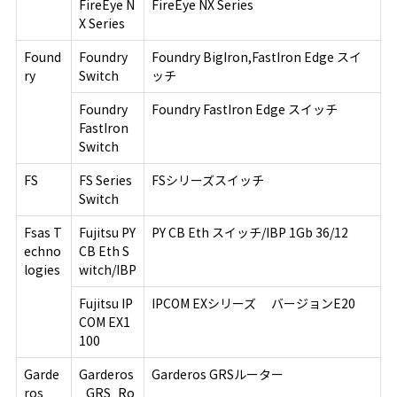
FireEye N
FireEye NX Series
X Series
Found
Foundry
Foundry BigIron,FastIron Edge スイ
ry
Switch
ッチ
Foundry
Foundry FastIron Edge スイッチ
FastIron
Switch
FS
FS Series
FSシリーズスイッチ
Switch
Fsas T
Fujitsu PY
PY CB Eth スイッチ/IBP 1Gb 36/12
echno
CB Eth S
logies
witch/IBP
Fujitsu IP
IPCOM EXシリーズ バージョンE20
COM EX1
100
Garde
Garderos
Garderos GRSルーター
ros
_GRS_Ro