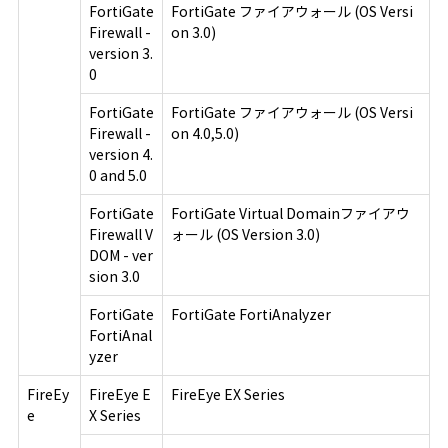
FortiGate
FortiGate ファイアウォール (OS Versi
Firewall -
on 3.0)
version 3.
0
FortiGate
FortiGate ファイアウォール (OS Versi
Firewall -
on 4.0,5.0)
version 4.
0 and 5.0
FortiGate
FortiGate Virtual Domainファイアウ
Firewall V
ォール (OS Version 3.0)
DOM - ver
sion 3.0
FortiGate
FortiGate FortiAnalyzer
FortiAnal
yzer
FireEy
FireEye E
FireEye EX Series
e
X Series