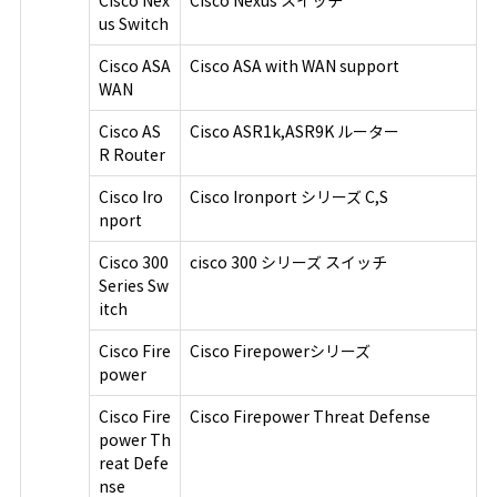
Cisco Nex
Cisco Nexus スイッチ
us Switch
Cisco ASA
Cisco ASA with WAN support
WAN
Cisco AS
Cisco ASR1k,ASR9K ルーター
R Router
Cisco Iro
Cisco Ironport シリーズ C,S
nport
Cisco 300
cisco 300 シリーズ スイッチ
Series Sw
itch
Cisco Fire
Cisco Firepowerシリーズ
power
Cisco Fire
Cisco Firepower Threat Defense
power Th
reat Defe
nse