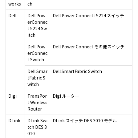
works
ch
Dell
Dell Pow
Dell Power Connectt 5224 スイッチ
erConnec
t 5224 Sw
itch
Dell Pow
Dell Power Connect その他スイッチ
erConnec
t Switch
Dell Smar
Dell SmartFabric Switch
tFabric S
witch
Digi
TransPor
Digi ルーター
t Wireless
Router
DLink
DLink Swi
DLink スイッチ DES 3010 モデル
tch DES 3
010