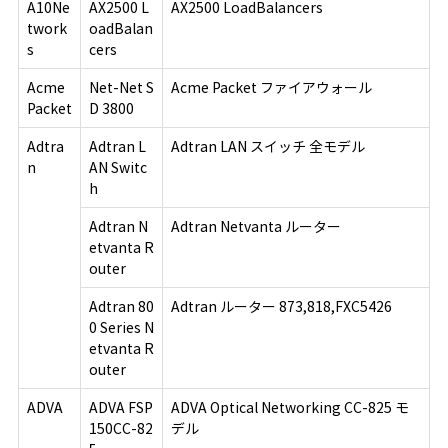
A10Ne
AX2500 L
AX2500 LoadBalancers
twork
oadBalan
s
cers
Acme
Net-Net S
Acme Packet ファイアウォール
Packet
D 3800
Adtra
Adtran L
Adtran LAN スイッチ 全モデル
n
AN Switc
h
Adtran N
Adtran Netvanta ルーター
etvanta R
outer
Adtran 80
Adtran ルーター 873,818,FXC5426
0 Series N
etvanta R
outer
ADVA
ADVA FSP
ADVA Optical Networking CC-825 モ
150CC-82
デル