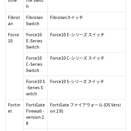
ome
me Switc
h
Fibrol
Fibrolan
Fibrolanスイッチ
an
Switch
Force
Force10
Force10 E-シリーズ スイッチ
10
E-Series
Switch
Force10
Force10 C-シリーズ スイッチ
C-Series
Switch
Force10 S
Force10 S-シリーズ スイッチ
-Series S
witch
Fortin
FortiGate
FortiGate ファイアウォール (OS Versi
et
Firewall -
on 2.8)
version 2.
8