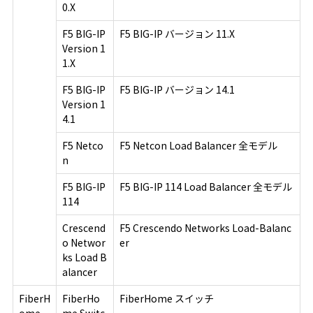
0.X
F5 BIG-IP
F5 BIG-IP バージョン 11.X
Version 1
1.X
F5 BIG-IP
F5 BIG-IP バージョン 14.1
Version 1
4.1
F5 Netco
F5 Netcon Load Balancer 全モデル
n
F5 BIG-IP
F5 BIG-IP 114 Load Balancer 全モデル
114
Crescend
F5 Crescendo Networks Load-Balanc
o Networ
er
ks Load B
alancer
FiberH
FiberHo
FiberHome スイッチ