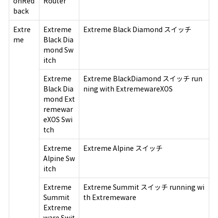
onRed
Router
back
Extre
Extreme
Extreme Black Diamond スイッチ
me
Black Dia
mond Sw
itch
Extreme
Extreme BlackDiamond スイッチ run
Black Dia
ning with ExtremewareXOS
mond Ext
remewar
eXOS Swi
tch
Extreme
Extreme Alpine スイッチ
Alpine Sw
itch
Extreme
Extreme Summit スイッチ running wi
Summit
th Extremeware
Extreme
ware Swit