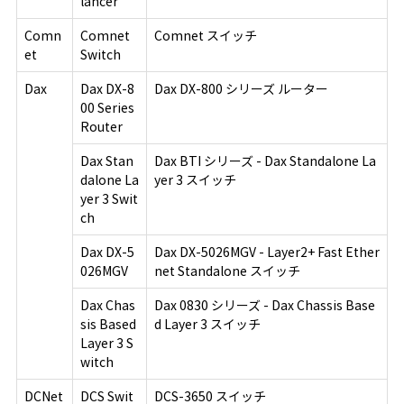
lancer
Comn
Comnet
Comnet スイッチ
et
Switch
Dax
Dax DX-8
Dax DX-800 シリーズ ルーター
00 Series
Router
Dax Stan
Dax BTI シリーズ - Dax Standalone La
dalone La
yer 3 スイッチ
yer 3 Swit
ch
Dax DX-5
Dax DX-5026MGV - Layer2+ Fast Ether
026MGV
net Standalone スイッチ
Dax Chas
Dax 0830 シリーズ - Dax Chassis Base
sis Based
d Layer 3 スイッチ
Layer 3 S
witch
DCNet
DCS Swit
DCS-3650 スイッチ