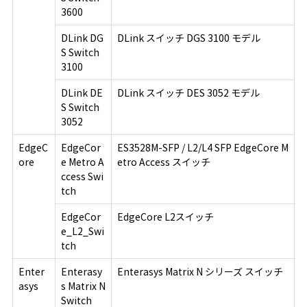
3600
DLink DG
DLink スイッチ DGS 3100 モデル
S Switch
3100
DLink DE
DLink スイッチ DES 3052 モデル
S Switch
3052
EdgeC
EdgeCor
ES3528M-SFP / L2/L4 SFP EdgeCore M
ore
e Metro A
etro Access スイッチ
ccess Swi
tch
EdgeCor
EdgeCore L2スイッチ
e_L2_Swi
tch
Enter
Enterasy
Enterasys Matrix N シリーズ スイッチ
asys
s Matrix N
Switch