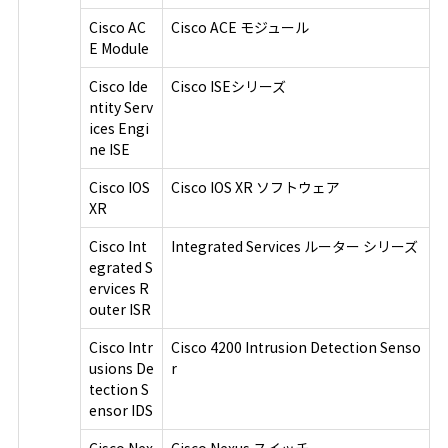
Cisco AC
Cisco ACE モジュール
E Module
Cisco Ide
Cisco ISEシリーズ
ntity Serv
ices Engi
ne ISE
Cisco IOS
Cisco IOS XR ソフトウェア
XR
Cisco Int
Integrated Services ルーター シリーズ
egrated S
ervices R
outer ISR
Cisco Intr
Cisco 4200 Intrusion Detection Senso
usions De
r
tection S
ensor IDS