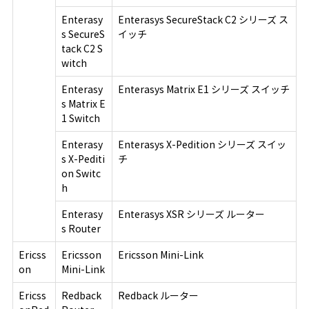
Enterasy
Enterasys SecureStack C2 シリーズ ス
s SecureS
イッチ
tack C2 S
witch
Enterasy
Enterasys Matrix E1 シリーズ スイッチ
s Matrix E
1 Switch
Enterasy
Enterasys X-Pedition シリーズ スイッ
s X-Pediti
チ
on Switc
h
Enterasy
Enterasys XSR シリーズ ルーター
s Router
Ericss
Ericsson
Ericsson Mini-Link
on
Mini-Link
Ericss
Redback
Redback ルーター