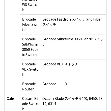
WS Switc
h
Brocade
Brocade FastIron スイッチ and Fiber
Fiber Swi
スイッチ
tch
Brocade
Brocade SilkWorm 3850 Fabric スイッ
SilkWorm
チ
3850 Fabr
ic Switch
Brocade
Brocade VDX スイッチ
VDX Switc
h
Brocade
Brocade ルーター
Router
Calix
Occam Bl
Occam Blade スイッチ 6440, 6450, 63
ade Switc
12, 6314
h