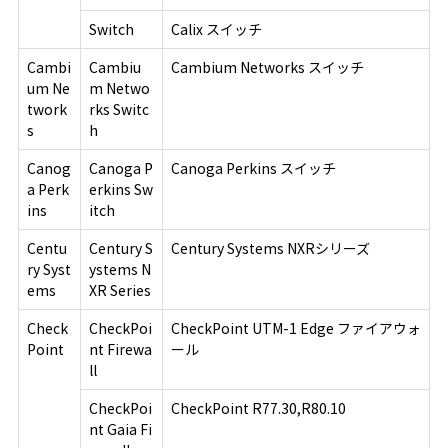
Switch
Calix スイッチ
Cambi
Cambiu
Cambium Networks スイッチ
um Ne
m Netwo
twork
rks Switc
s
h
Canog
Canoga P
Canoga Perkins スイッチ
a Perk
erkins Sw
ins
itch
Centu
Century S
Century Systems NXRシリーズ
ry Syst
ystems N
ems
XR Series
Check
CheckPoi
CheckPoint UTM-1 Edge ファイアウォ
Point
nt Firewa
ール
ll
CheckPoi
CheckPoint R77.30,R80.10
nt Gaia Fi