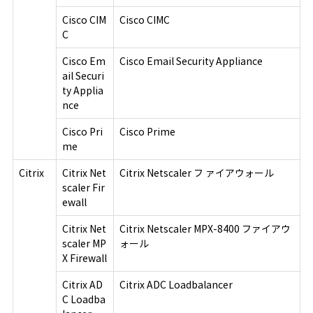
Cisco CIM
Cisco CIMC
C
Cisco Em
Cisco Email Security Appliance
ail Securi
ty Applia
nce
Cisco Pri
Cisco Prime
me
Citrix
Citrix Net
Citrix Netscaler フ ァイアウォール
scaler Fir
ewall
Citrix Net
Citrix Netscaler MPX-8400 ファイアウ
scaler MP
ォール
X Firewall
Citrix AD
Citrix ADC Loadbalancer
C Loadba