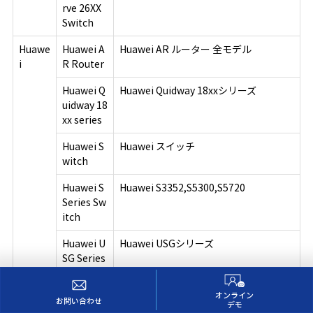
rve 26XX
Switch
Huawe
Huawei A
Huawei AR ルーター 全モデル
i
R Router
Huawei Q
Huawei Quidway 18xxシリーズ
uidway 18
xx series
Huawei S
Huawei スイッチ
witch
Huawei S
Huawei S3352,S5300,S5720
Series Sw
itch
Huawei U
Huawei USGシリーズ
SG Series
Huawei E
Huawei Eudemonファイアウォール
オンライン
udemon
お問い合わせ
デモ