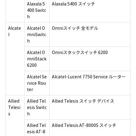
Alaxala 5
Alaxala 5400 スイッチ
400 Switc
h
Alcate
Alcatel O
Omniスイッチ 全モデル
l
mniSwitc
h
Alcatel O
Omniスタックスイッチ 6200
mniStack
6200
Alcatel Se
Alcatel-Lucent 7750 Service ルーター
rvice Rou
ter
Allied
Allied Tel
Allied Telesis スイッチ デバイス
Telesi
esis Switc
s
h
Allied Tel
Allied Telesis AT-8000S スイッチ
esis AT-8