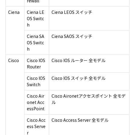
rewall
Ciena
Ciena LE
Ciena LEOS スイッチ
OS Switc
h
Ciena SA
Ciena SAOS スイッチ
OS Switc
h
Cisco
Cisco IOS
Cisco IOS ルーター 全モデル
Router
Cisco IOS
Cisco IOS スイッチ 全モデル
Switch
Cisco Air
Cisco Aironetアクセスポイント 全モデ
onet Acc
ル
essPoint
Cisco Acc
Cisco Access Server 全モデル
ess Serve
r