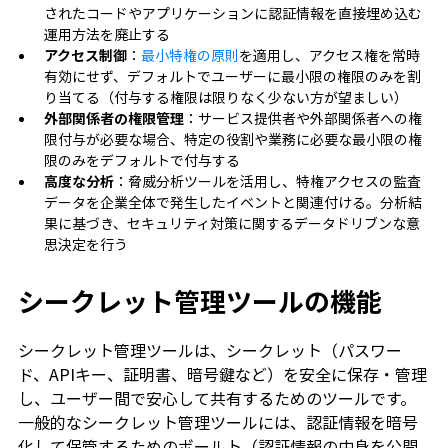
されたコードやアプリケーションに認証情報を直接埋め込む
運用方法を廃止する
アクセス制御
：
最小特権の原則
を適用し、アクセス権を常時
有効にせず、デフォルトでユーザーに最小限の権限のみを割
り当てる（付与する権限は限りなく少ない方が望ましい）
外部関係者の権限管理
：サービス提供者や外部関係者への権
限付与が必要な場合、特定の役割や業務に必要な最小限の権
限のみをデフォルトで付与する
高度な分析
：脅威分析ツールを活用し、特権アクセスの監査
データを企業全体で発生したイベントと関連付ける。分析結
果に基づき、セキュリティ対策に関するデータドリブンな意
思決定を行う
シークレット管理ツールの機能
シークレット管理ツールは、シークレット（パスワー
ド、APIキー、証明書、暗号鍵など）を安全に保存・管理
し、ユーザー間で安心して共有するためのツールです。
一般的なシークレット管理ツールには、認証情報を暗号
化して保管するためのボールト（認証情報の中身を公開