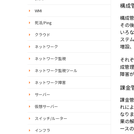
構成管理
WMI
構成
死活/Ping
その
いろ
クラウド
ステム
増設
ネットワーク
ネットワーク監視
それ
成管
ネットワーク監視ツール
障害
ネットワーク障害
課金管理
サーバー
課金
れに
仮想サーバー
なり
スイッチ/ルーター
果の
ース
インフラ