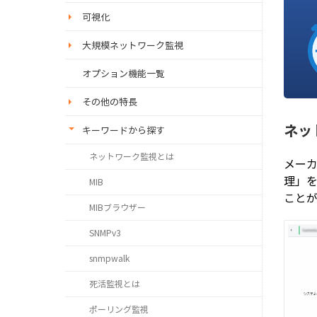
可視化
大規模ネットワーク監視
オプション機能一覧
その他の特長
ネッ
キーワードから探す
ネットワーク監視とは
メー
理」
MIB
こと
MIBブラウザー
SNMPv3
snmpwalk
死活監視とは
ポーリング監視