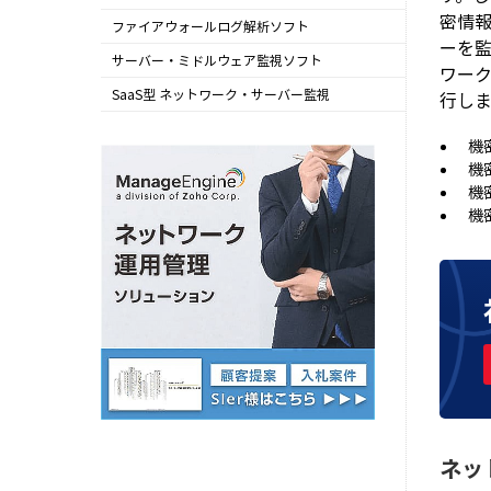
密情
Network Configuration Manager
ファイアウォールログ解析ソフト
ーを
Firewall Analyzer
サーバー・ミドルウェア監視ソフト
ワー
Applications Manager
SaaS型 ネットワーク・サーバー監視
行し
Site24x7
機
機
機
機
ネッ