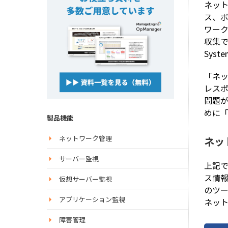
ネット
ス、
ワー
収集で
Syst
「ネ
レス
問題
めに
製品機能
ネットワーク管理
ネッ
サーバー監視
上記
ス情
仮想サーバー監視
のツ
アプリケーション監視
ネッ
障害管理