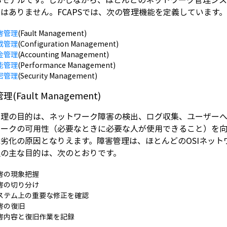
はありません。FCAPSでは、次の管理機能を定義しています
害管理
(Fault Management)
成管理
(Configuration Management)
金管理
(Accounting Management)
能管理
(Performance Management)
密管理
(Security Management)
(Fault Management)
管理の目的は、ネットワーク障害の検出、ログ収集、ユーザー
ワークの可用性（必要なときに必要な人が使用できること）を
劣化の原因となりえます。障害管理は、ほとんどのOSIネッ
理の主な目的は、次のとおりです。
害の現象把握
害の切り分け
ステム上の重要な修正を確認
害の復旧
害内容と復旧作業を記録