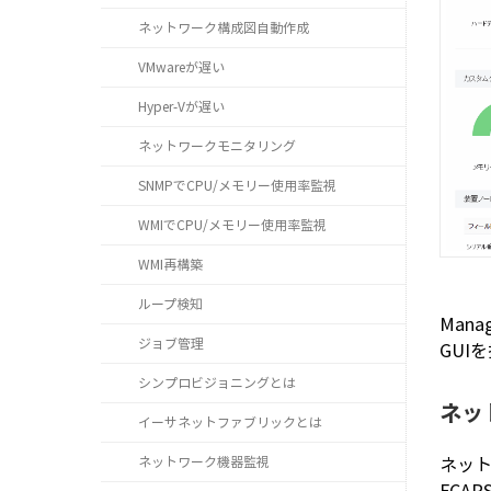
ネットワーク構成図自動作成
VMwareが遅い
Hyper-Vが遅い
ネットワークモニタリング
SNMPでCPU/メモリー使用率監視
WMIでCPU/メモリー使用率監視
WMI再構築
ループ検知
Man
ジョブ管理
GUI
シンプロビジョニングとは
ネッ
イーサネットファブリックとは
ネット
ネットワーク機器監視
FCA