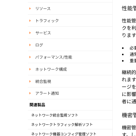
性能管理
リソース
性能
トラフィック
クを
サービス
ります
ログ
必
通
パフォーマンス/性能
重
ネットワーク構成
継続
れま
統合監視
ージ
に影
アラート通知
者に
関連製品
機密管理
ネットワーク統合監視ソフト
OpManager
ネットワークトラフィック解析ソフト
機密
NetFlow Analyzer
す。し
ネットワーク機器コンフィグ管理ソフト