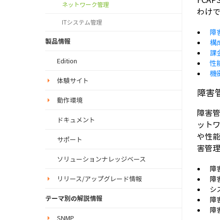
ネットワーク管理
わけで
ITシステム管理
障
製品情報
構
課
Edition
性
機
体験サイト
障害管理
動作環境
障害
ドキュメント
ット
や性能
サポート
害管
ソリューションナレッジベース
障
障
リリース/アップグレード情報
シ
テーマ別の解説情報
障
障
SNMP