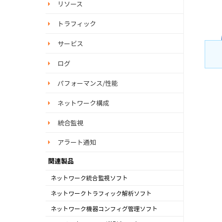
リソース
トラフィック
サービス
ログ
パフォーマンス/性能
ネットワーク構成
統合監視
アラート通知
関連製品
ネットワーク統合監視ソフト
OpManager
ネットワークトラフィック解析ソフト
NetFlow Analyzer
ネットワーク機器コンフィグ管理ソフト
Network Configuration Manager