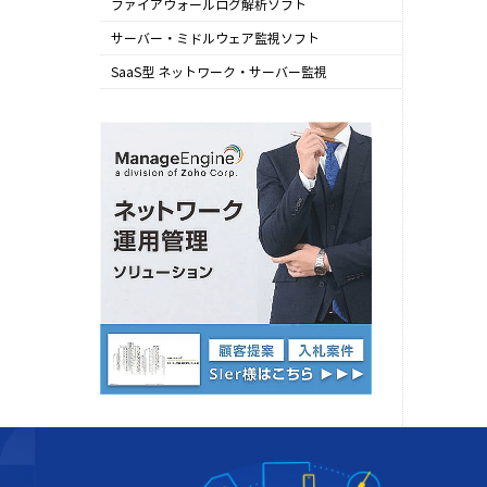
ファイアウォールログ解析ソフト
Firewall Analyzer
サーバー・ミドルウェア監視ソフト
Applications Manager
SaaS型 ネットワーク・サーバー監視
Site24x7