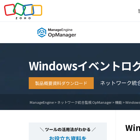
Windowsイベントログ
ネットワーク統
製品概要資料ダウンロード
ManageEngine
>
ネットワーク統合監視 OpManager
>
機能
>
Windo
Wi