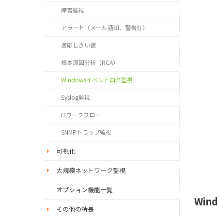
障害監視
アラート（メール通知、警告灯）
適応しきい値
根本原因分析（RCA）
Windowsイベントログ監視
Syslog監視
ITワークフロー
SNMPトラップ監視
可視化
大規模ネットワーク監視
オプション機能一覧
Wi
その他の特長