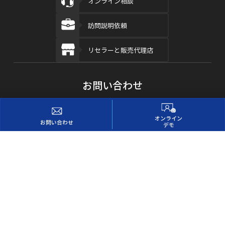
オンライン相談
訪問説明依頼
リセラーと販売代理店
お問い合わせ
オンライン
お問い合わせ
デモ
ManageEngineはZoho Corp.の事業部門です
ManageEngineについて
プレスリリース
セミナー
会社概要
サイトマップ
オンプレミス版契約