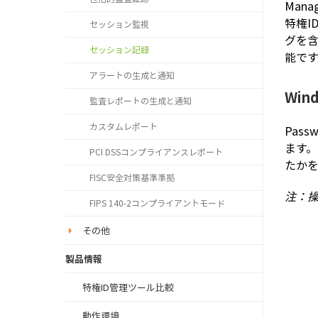
Man
特権
セッション監視
グを
セッション記録
能です
アラートの生成と通知
Win
監査レポートの生成と通知
カスタムレポート
Pas
ます
PCI DSSコンプライアンスレポート
たか
FISC安全対策基準準拠
注：
FIPS 140-2コンプライアントモード
その他
製品情報
特権ID管理ツール比較
動作環境