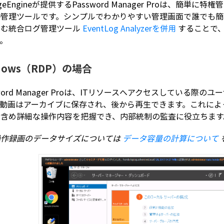
ageEngineが提供するPassword Manager Proは、
ID管理ツールです。シンプルでわかりやすい管理画面で誰でも
含む統合ログ管理ツール
EventLog Analyzerを併用
することで
。
dows（RDP）の場合
sword Manager Proは、ITリソースへアクセスしている
。動画はアーカイブに保存され、後から再生できます。これによ
を含め詳細な操作内容を把握でき、内部統制の監査に役立ちます
操作録画のデータサイズについては
データ容量の計算について