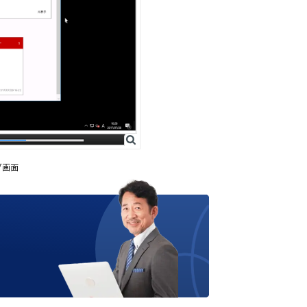
グ画面
、