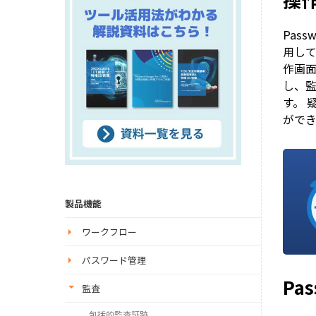
操
Pas
用して
作画
し、
す。
がで
製品機能
ワークフロー
パスワード管理
Pa
監査
包括的監査証跡