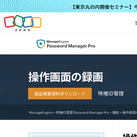
【東京丸の内開催セミナー】今求
操作画面の録画
特権ID管理
製品概要資料ダウンロード
ManageEngine
>
特権ID管理 Password Manager Pro
>
機能
>
操作画面