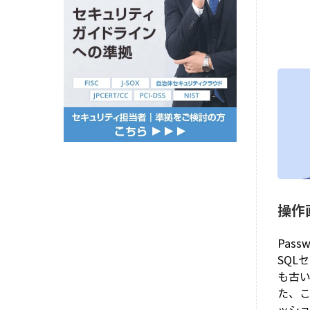
操作
Pas
SQL
も古
た、
ッショ