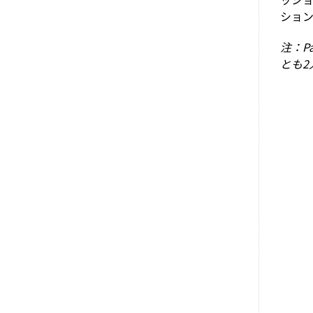
ショ
注：P
とも2