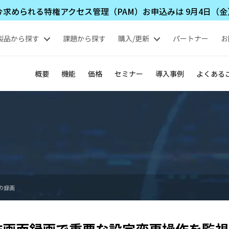
められる特権アクセス管理（PAM）お申込みは 9月4日（金）1
製品から探す
課題から探す
購入/更新
パートナー
お
概要
機能
価格
セミナー
導入事例
よくある
の録画