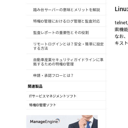
Lin
踏み台サーバーの意味とメリットを解説
特権ID管理におけるログ管理と監査対応
tel
索機
監査レポートの重要性とその役割
なお、
キス
リモートログインとは？安全・簡単に設定
する方法
自動車産業セキュリティガイドラインに準
拠するための特権ID管理
申請・承認フローとは？
関連製品
ITサービスマネジメントソフト
ServiceDesk Plus
特権ID管理ソフト
Password Manager Pro