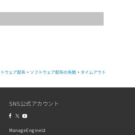
フトウェア配布
・
ソフトウェア配布の失敗
・
タイムアウト
SNS公式アカウント
ManageEngineは