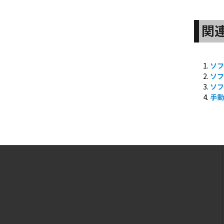
関
ソ
ソフ
ソフ
手動