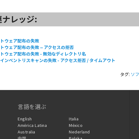
連ナレッジ:
フトウェア配布の失敗
トウェア配布の失敗 – アクセスの拒否
トウェア配布の失敗 - 無効なディレクトリ名
インベントリスキャンの失敗 - アクセス拒否 / タイムアウト
タグ:
ソ
言語を選ぶ
English
Italia
América Latina
México
Australia
Nederland
中国
Polska