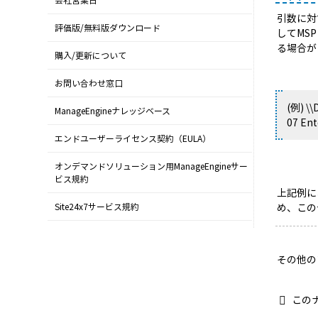
会社営業日
引数に対
評価版/無料版ダウンロード
してMS
る場合が
購入/更新について
お問い合わせ窓口
(例) \\
ManageEngineナレッジベース
07 Ent
エンドユーザーライセンス契約（EULA）
オンデマンドソリューション用ManageEngineサー
ビス規約
上記例にお
め、この
Site24x7サービス規約
その他の
この