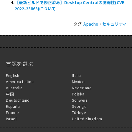
【最新ビルドで修正済み】Desktop Centralの脆弱性(CVE-
2022-23863)について
タグ:
Apache
・
セキュリティ
言語を選ぶ
English
Italia
América Latina
México
Australia
Nederland
中国
Polska
Deutschland
Schweiz
España
Sverige
France
Türkiye
Israel
United Kingdom