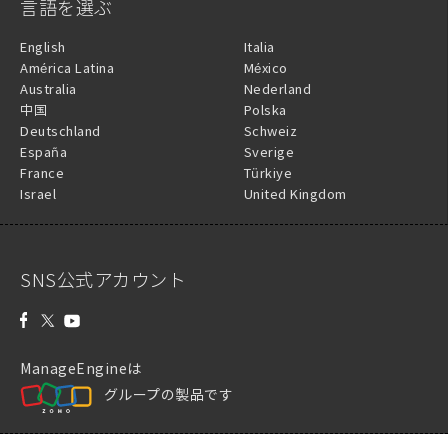
言語を選ぶ
English
Italia
América Latina
México
Australia
Nederland
中国
Polska
Deutschland
Schweiz
España
Sverige
France
Türkiye
Israel
United Kingdom
SNS公式アカウント
ManageEngineは
グループの製品です