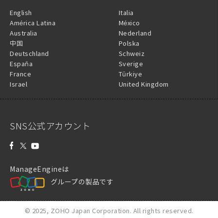
English
Italia
América Latina
México
Australia
Nederland
中国
Polska
Deutschland
Schweiz
España
Sverige
France
Türkiye
Israel
United Kingdom
SNS公式アカウント
ManageEngineは
グループの製品です
© 2025,
ZOHO Japan Corporation.
All rights reserved.