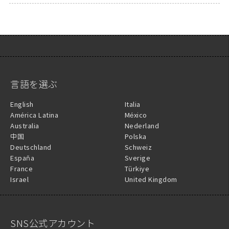
言語を選ぶ
English
Italia
América Latina
México
Australia
Nederland
中国
Polska
Deutschland
Schweiz
España
Sverige
France
Türkiye
Israel
United Kingdom
SNS公式アカウント