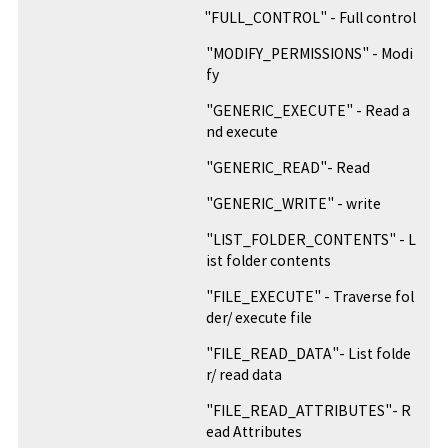
"FULL_CONTROL" - Full control
"MODIFY_PERMISSIONS" - Modi
fy
"GENERIC_EXECUTE" - Read a
nd execute
"GENERIC_READ"- Read
"GENERIC_WRITE" - write
"LIST_FOLDER_CONTENTS" - L
ist folder contents
"FILE_EXECUTE" - Traverse fol
der/ execute file
"FILE_READ_DATA"- List folde
r/ read data
"FILE_READ_ATTRIBUTES"- R
ead Attributes