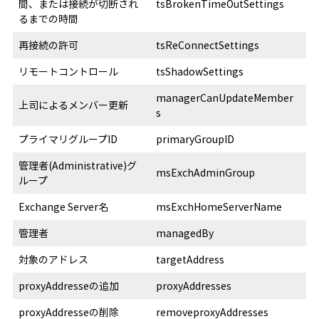
間、または接続が切断され
tsBrokenTimeOutSettings
るまでの時間
再接続の許可
tsReConnectSettings
リモートコントロール
tsShadowSettings
managerCanUpdateMember
上司によるメンバー更新
s
プライマリグループID
primaryGroupID
管理者(Administrative)グ
msExchAdminGroup
ループ
Exchange Server名
msExchHomeServerName
管理者
managedBy
対象のアドレス
targetAddress
proxyAddresseの追加
proxyAddresses
proxyAddresseの削除
removeproxyAddresses