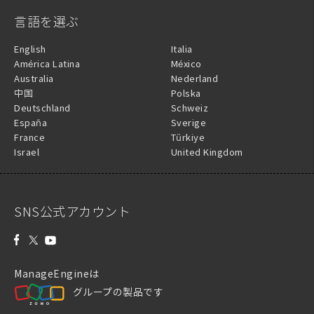
言語を選ぶ
English
Italia
América Latina
México
Australia
Nederland
中国
Polska
Deutschland
Schweiz
España
Sverige
France
Türkiye
Israel
United Kingdom
SNS公式アカウント
ManageEngineは
グループの製品です