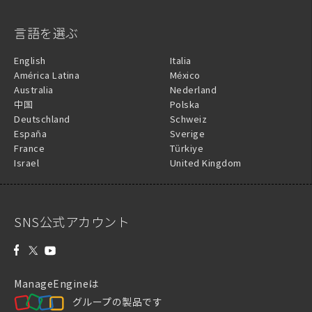
言語を選ぶ
English
Italia
América Latina
México
Australia
Nederland
中国
Polska
Deutschland
Schweiz
España
Sverige
France
Türkiye
Israel
United Kingdom
SNS公式アカウント
ManageEngineは
グループの製品です