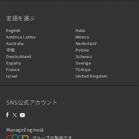
言語を選ぶ
English
Italia
América Latina
México
Australia
Nederland
中国
Polska
Deutschland
Schweiz
España
Sverige
France
Türkiye
Israel
United Kingdom
SNS公式アカウント
ManageEngineは
グループの製品です