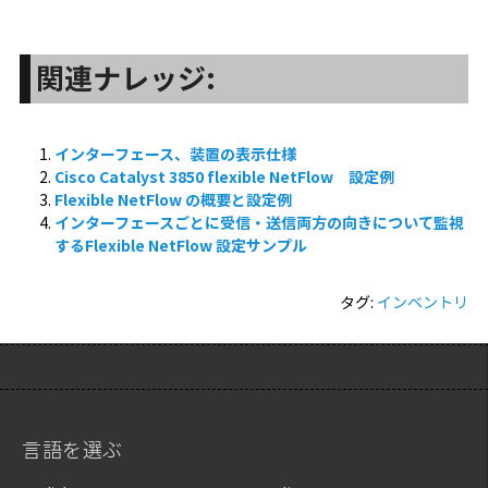
関連ナレッジ:
インターフェース、装置の表示仕様
Cisco Catalyst 3850 flexible NetFlow 設定例
Flexible NetFlow の概要と設定例
インターフェースごとに受信・送信両方の向きについて監視
するFlexible NetFlow 設定サンプル
タグ:
インベントリ
言語を選ぶ