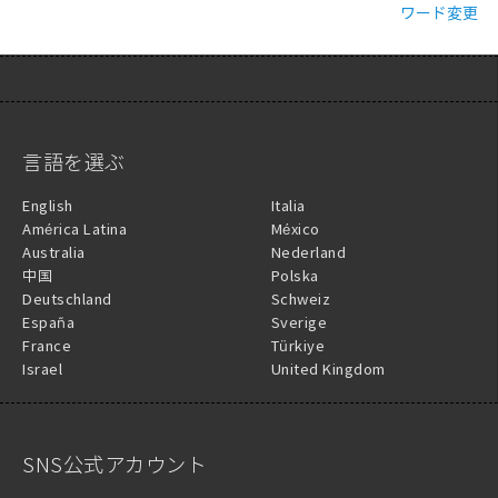
ワード変更
言語を選ぶ
English
Italia
América Latina
México
Australia
Nederland
中国
Polska
Deutschland
Schweiz
España
Sverige
France
Türkiye
Israel
United Kingdom
SNS公式アカウント