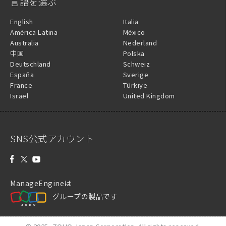
言語を選ぶ
English
Italia
América Latina
México
Australia
Nederland
中国
Polska
Deutschland
Schweiz
España
Sverige
France
Türkiye
Israel
United Kingdom
SNS公式アカウント
ManageEngineは
グループの製品です