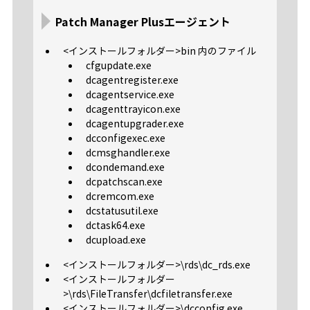
Patch Manager Plusエージェント
<インストールフォルダー>bin 内のファイル
cfgupdate.exe
dcagentregister.exe
dcagentservice.exe
dcagenttrayicon.exe
dcagentupgrader.exe
dcconfigexec.exe
dcmsghandler.exe
dcondemand.exe
dcpatchscan.exe
dcremcom.exe
dcstatusutil.exe
dctask64.exe
dcupload.exe
<インストールフォルダー>\rds\dc_rds.exe
<インストールフォルダー
>\rds\FileTransfer\dcfiletransfer.exe
<インストールフォルダー>\dcconfig.exe