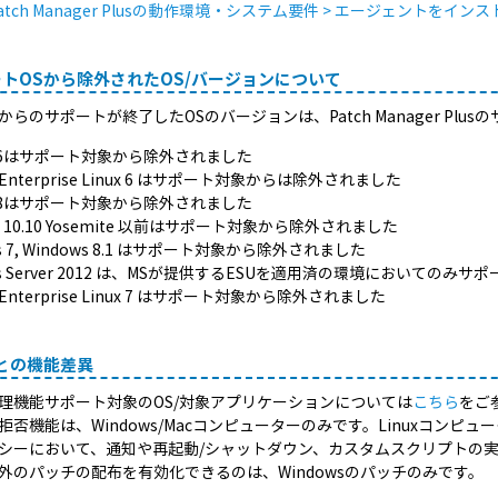
atch Manager Plusの動作環境・システム要件 > エージェントを
トOSから除外されたOS/バージョンについて
からのサポートが終了したOSのバージョンは、Patch Manager Pl
OS 6はサポート対象から除外されました
t Enterprise Linux 6 はサポート対象からは除外されました
OS 8はサポート対象から除外されました
S X 10.10 Yosemite 以前はサポート対象から除外されました
ws 7, Windows 8.1 はサポート対象から除外されました
ws Server 2012 は、MSが提供するESUを適用済の環境においてのみサ
t Enterprise Linux 7 はサポート対象から除外されました
との機能差異
理機能サポート対象のOS/対象アプリケーションについては
こちら
をご
拒否機能は、Windows/Macコンピューターのみです。Linuxコンピ
シーにおいて、通知や再起動/シャットダウン、カスタムスクリプトの実
外のパッチの配布を有効化できるのは、Windowsのパッチのみです。