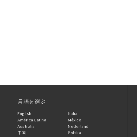
言語を選ぶ
English
Italia
América Latina
México
Australia
Nederland
中国
Polska