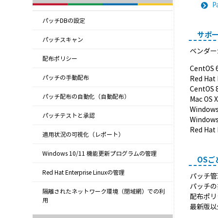
P
パッチDBの設定
サポー
パッチスキャン
ベンダー
配布ポリシー
Cent
パッチの手動配布
Red Ha
Cent
パッチ配布の自動化（自動配布）
Mac O
Windo
パッチテストと承認
Windo
Red Ha
適用状況の可視化（レポート）
Windows 10/11 機能更新プログラムの管理
OSご
Red Hat Enterprise Linuxの管理
パッチ管
パッチの
隔離されたネットワーク環境（閉域網）での利
配布ポリ
用
最新版以