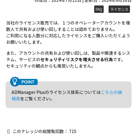
作成日：2024年7月11日 | 更新日：2024年9月26日
FAQ
ライセンス
当社のライセンス販売では、１つのオペレーターアカウントを複
数人で共有および使い回しすることは認めておりません。
ご利用になる人数分に対応したライセンスをご購入いただくよう
お願いいたします。
また、アカウントの共有および使い回しは、製品や関連するシス
テム、サービスの
セキュリティリスクを増大させる行為
です。
セキュリティの観点からも推奨いたしません。
ADManager Plusのライセンス体系については
こちらの価
格表
をご覧ください。
このナレッジの総閲覧回数：
715