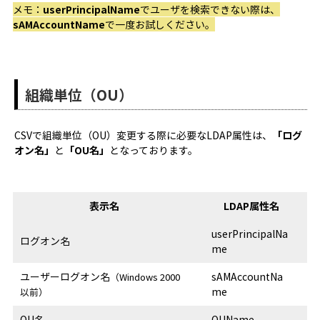
メモ：
userPrincipalName
でユーザを検索できない際は、
sAMAccountName
で一度お試しください。
組織単位（OU）
CSVで組織単位（OU）変更する際に必要なLDAP属性は、
「ログ
オン名」
と
「OU名」
となっております。
表示名
LDAP属性名
userPrincipalNa
ログオン名
me
ユーザーログオン名
sAMAccountNa
（Windows 2000
me
以前）
OU名
OUName