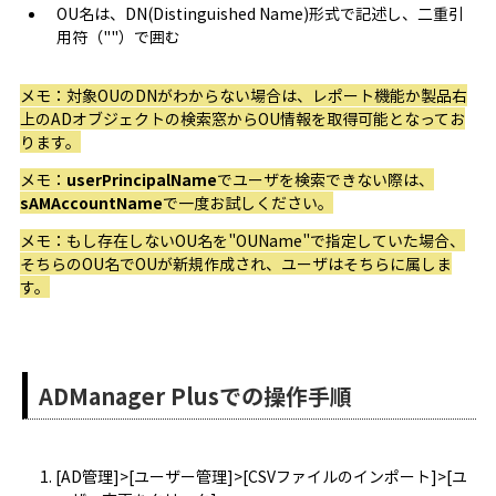
OU名は、DN(Distinguished Name)形式で記述し、二重引
用符（""）で囲む
メモ：対象OUのDNがわからない場合は、レポート機能か製品右
上のADオブジェクトの検索窓からOU情報を取得可能となってお
ります。
メモ：
userPrincipalName
でユーザを検索できない際は、
sAMAccountName
で一度お試しください。
メモ：もし存在しないOU名を"OUName"で指定していた場合、
そちらのOU名でOUが新規作成され、ユーザはそちらに属しま
す。
ADManager Plusでの操作手順
[AD管理]>[ユーザー管理]>[CSVファイルのインポート]>[ユ