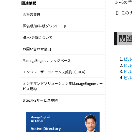
1～6の
関連情報
この
会社営業日
評価版/無料版ダウンロード
関
購入/更新について
お問い合わせ窓口
ビル
ManageEngineナレッジベース
ビル
ビル
エンドユーザーライセンス契約（EULA）
ビル
オンデマンドソリューション用ManageEngineサー
ビス規約
Site24x7サービス規約