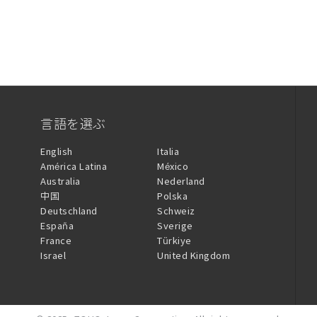
言語を選ぶ
English
Italia
América Latina
México
Australia
Nederland
中国
Polska
Deutschland
Schweiz
España
Sverige
France
Türkiye
Israel
United Kingdom