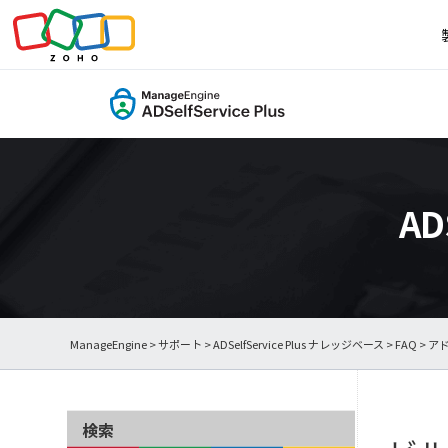
AD
ManageEngine
>
サポート
>
ADSelfService Plus ナレッジベース
>
FAQ
>
ア
検索