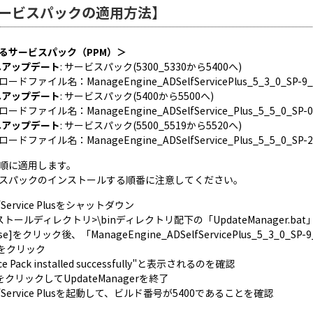
ービスパックの適用方法】
るサービスパック（PPM）＞
0へアップデート
: サービスパック(5300_5330から5400へ)
ドファイル名：ManageEngine_ADSelfServicePlus_5_3_0_SP-9_
0へアップデート
: サービスパック(5400から5500へ)
ドファイル名：ManageEngine_ADSelfService_Plus_5_5_0_SP-0
0へアップデート
: サービスパック(5500_5519から5520へ)
ドファイル名：ManageEngine_ADSelfService_Plus_5_5_0_SP-2
順に適用します。
スパックのインストールする順番に注意してください。
elfService Plusをシャットダウン
ンストールディレクトリ>\binディレクトリ配下の「UpdateManager.bat
owse]をクリック後、「ManageEngine_ADSelfServicePlus_5_3_0_
ll]をクリック
vice Pack installed successfully"と表示されるのを確認
it]をクリックしてUpdateManagerを終了
SelfService Plusを起動して、ビルド番号が5400であることを確認