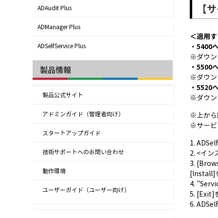
【サ
ADAudit Plus
ADManager Plus
＜適用す
・540
ADSelfService Plus
※ダウンロー
・550
製品情報
※ダウンロー
・552
製品公式サイト
※ダウンロー
アドミンガイド（管理者向け）
※上から
※サービ
スタートアップガイド
1. ADS
技術サポートへのお問い合わせ
2. <イ
3. [Br
動作環境
[Insta
4. "Ser
ユーザーガイド（ユーザー向け）
5. [Ex
6. AD