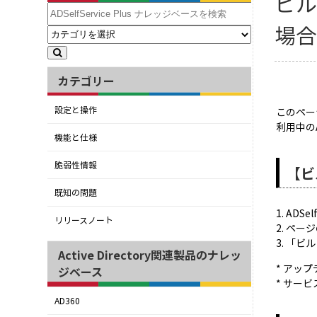
ビル
場
カテゴリー
設定と操作
このペー
利用中のA
機能と仕様
脆弱性情報
【ビ
既知の問題
1. ADS
リリースノート
2. ペ
3. 「
Active Directory関連製品のナレッ
* アッ
ジベース
* サー
AD360