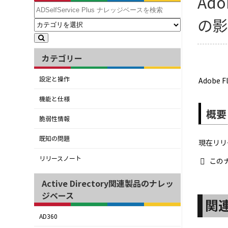
Ado
の
カテゴリー
設定と操作
Adobe
機能と仕様
概要
脆弱性情報
既知の問題
現在リリー
リリースノート
この
Active Directory関連製品のナレッ
ジベース
関
AD360