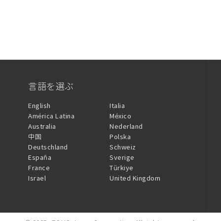
言語を選ぶ
English
Italia
América Latina
México
Australia
Nederland
中国
Polska
Deutschland
Schweiz
España
Sverige
France
Türkiye
Israel
United Kingdom