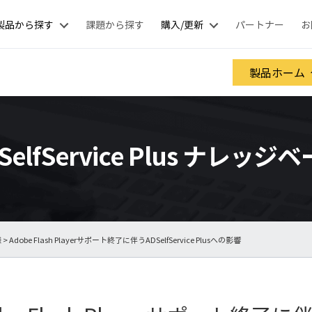
製品から探す
課題から探す
購入/更新
パートナー
お
製品ホーム
SelfService Plus ナレッジ
様
> Adobe Flash Playerサポート終了に伴うADSelfService Plusへの影響