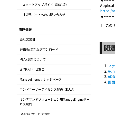
★--------
スタートアップガイド（詳細版）
Appli
https:/
技術サポートへのお問い合わせ
★--------
この
関連情報
会社営業日
関
評価版/無料版ダウンロード
購入/更新について
ファ
お問い合わせ窓口
Ad
AD
ManageEngineナレッジベース
画
エンドユーザーライセンス契約（EULA）
オンデマンドソリューション用ManageEngineサー
ビス規約
Site24x7サービス規約