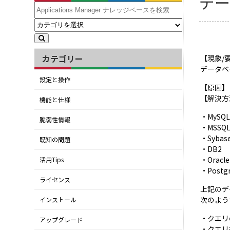
デ
カテゴリー
【現象/
データベ
設定と操作
【原因】
【解決方
機能と仕様
・MySQ
脆弱性情報
・MSSQ
・Sybas
既知の問題
・DB2
・Oracle
活用Tips
・Postg
ライセンス
上記のデ
次のよう
インストール
・クエリ
アップグレード
・クエリ