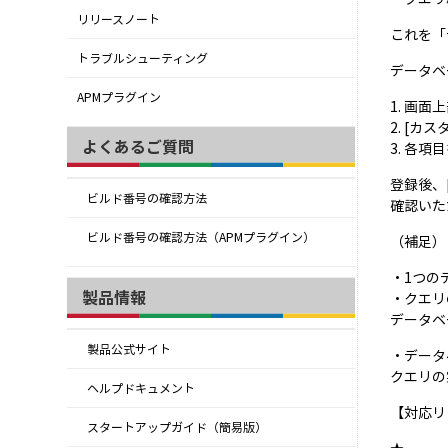
リリースノート
これを「
トラブルシューティング
データベ
APMプラグイン
1. 画
2. [
よくあるご質問
3. 各
登録後、[
ビルド番号の確認方法
確認いた
ビルド番号の確認方法（APMプラグイン）
（補足）
・1つの
製品情報
・クエリ
データベ
製品公式サイト
・データ
クエリの
ヘルプドキュメント
【対応リリ
スタートアップガイド（簡易版）