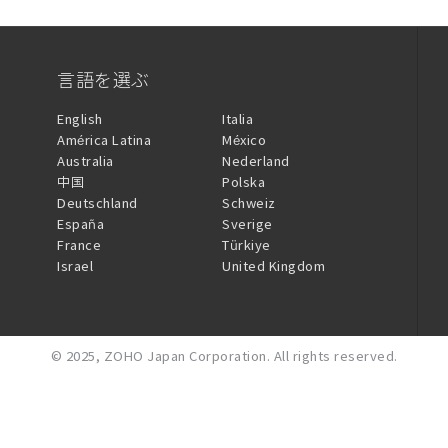
言語を選ぶ
English
Italia
América Latina
México
Australia
Nederland
中国
Polska
Deutschland
Schweiz
España
Sverige
France
Türkiye
Israel
United Kingdom
© 2025,
ZOHO Japan Corporation.
All rights reserved.