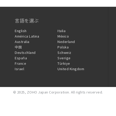
言語を選ぶ
English
Italia
América Latina
México
Australia
Nederland
中国
Polska
Deutschland
Schweiz
España
Sverige
France
Türkiye
Israel
United Kingdom
© 2025,
ZOHO Japan Corporation.
All rights reserved.