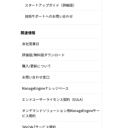
スタートアップガイド（詳細版）
技術サポートへのお問い合わせ
関連情報
会社営業日
評価版/無料版ダウンロード
購入/更新について
お問い合わせ窓口
ManageEngineナレッジベース
エンドユーザーライセンス契約（EULA）
オンデマンドソリューション用ManageEngineサー
ビス規約
Site24x7サービス規約