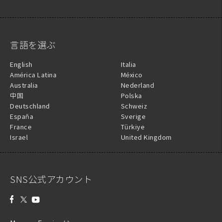
言語を選ぶ
English
Italia
América Latina
México
Australia
Nederland
中国
Polska
Deutschland
Schweiz
España
Sverige
France
Türkiye
Israel
United Kingdom
SNS公式アカウント