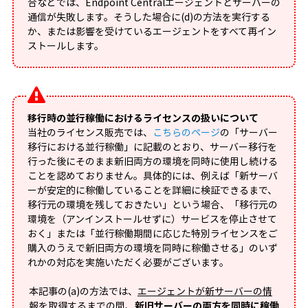
合などでは、Endpoint Centralエージェントとサーバーの
通信が失敗します。そうした場合に(d)の方法を実行する
か、または影響を受けているエージェントをすべて再イン
ストールします。
移行時の並行稼働におけるライセンスの扱いについて
当社のライセンス販売では、
こちらのページ
の「サーバー
移行における並行稼働」に記載のとおり、サーバー移行を
行った後にそのまま新旧両方の環境を同時に使用し続ける
ことを認めておりません。具体的には、例えば「新サーバ
ーが安定的に稼働していることを詳細に検証できるまで、
移行元の環境を残しておきたい」という場合、「移行元の
環境を（アンインストールせずに）サービスを停止させて
おく」または「並行稼働期間に応じた特別ライセンスをご
購入のうえで新旧両方の環境を同時に稼働させる」のいず
れかの対応を実施いただく必要がございます。
本記事の(a)の方法では、
エージェントが新サーバーの情
報を取得するまでの間、
新旧サーバーの両方を同時に稼働