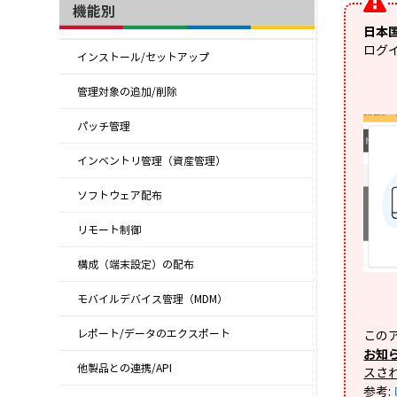
機能別
日本
ログ
インストール/セットアップ
管理対象の追加/削除
パッチ管理
インベントリ管理（資産管理）
ソフトウェア配布
リモート制御
構成（端末設定）の配布
モバイルデバイス管理（MDM）
レポート/データのエクスポート
この
お知
他製品との連携/API
スさ
参考: