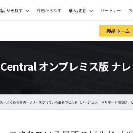
製品から探す
課題から探す
購入/更新
パートナー
お
製品ホーム
nt Central オンプレミス版 
ース
>
よくある質問
> リリースされている最新のビルド（バージョン） やサポート期間は、