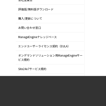
会社営業日
評価版/無料版ダウンロード
購入/更新について
お問い合わせ窓口
ManageEngineナレッジベース
エンドユーザーライセンス契約（EULA）
オンデマンドソリューション用ManageEngineサー
ビス規約
Site24x7サービス規約