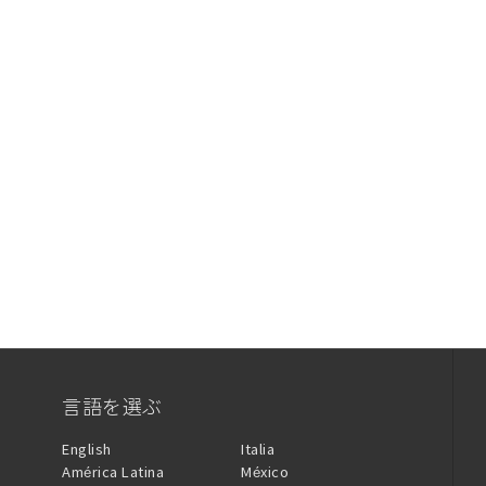
言語を選ぶ
English
Italia
América Latina
México