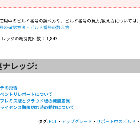
使用中のビルド番号の調べ方や、ビルド番号の見方/数え方については
号の確認方法・ビルド番号の数え方
ナレッジの総閲覧回数：
1,843
連ナレッジ:
ッチの拒否
ンベントリレポートについて
ンプレミス版とクラウド版の機能差異
間ライセンス期限切れ時の動作について
タグ:
EOL
・
アップグレード
・
サポート中のビルド