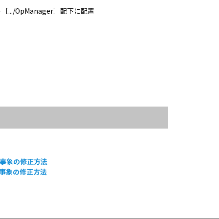
./OpManager］配下に配置
事象の修正方法
る事象の修正方法