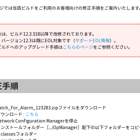
ジでは当該ビルドをご利用のお客様向けの修正手順をご案内いたします
は、ビルド12.3.318以降で改修されております。
バージョン12.3は既にEOL対象です（
サポートEOL情報
）。
ビルドへのアップグレード手順は
こちらのページ
をご参照ください。
正手順
atch_For_Alarm_123283.zipファイルをダウンロード
ダウンロード :
こちら
etwork Configuration Managerを停止
インストールフォルダー［.../OpManager］配下の以下フォルダーをコ
classesフォルダー