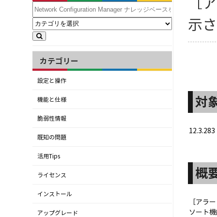
［
示
カテゴリー
設定と操作
対
機能と仕様
脆弱性情報
12.3.283
既知の問題
活用Tips
概
ライセンス
インストール
［アラー
ソート機
アップグレード