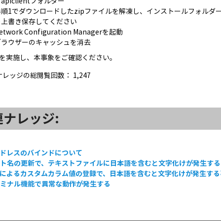
apiclientフォルダー
手順1でダウンロードしたzipファイルを解凍し、インストールフォルダー［..
※上書き保存してください
etwork Configuration Managerを起動
ブラウザーのキャッシュを消去
を実施し、本事象をご確認ください。
ナレッジの総閲覧回数：
1,247
連ナレッジ:
アドレスのバインドについて
スト名の更新で、テキストファイルに日本語を含むと文字化けが発生する
Vによるカスタムカラム値の登録で、日本語を含むと文字化けが発生す
ーミナル機能で異常な動作が発生する