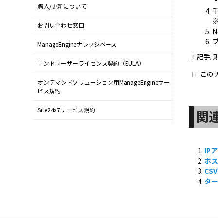
・
購入/更新について
お問い合わせ窓口
N
ManageEngineナレッジベース
上記手順
エンドユーザーライセンス契約（EULA）
この
オンデマンドソリューション用ManageEngineサー
ビス規約
Site24x7サービス規約
関
IP
ホ
CS
タ