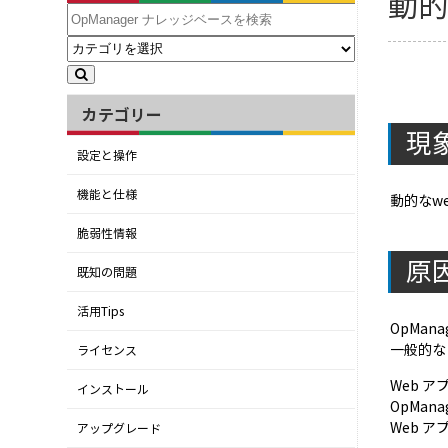
動的
カテゴリー
現
設定と操作
機能と仕様
動的なw
脆弱性情報
原
既知の問題
活用Tips
OpMan
一般的な
ライセンス
Web 
インストール
OpMan
Web 
アップグレード