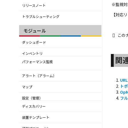
※監視対
リリースノート
【対応リリ
トラブルシューティング
モジュール
この
ダッシュボード
インベントリ
関
パフォーマンス監視
アラート（アラーム）
UR
ト
マップ
Op
フ
設定（管理）
ディスカバリー
装置テンプレート