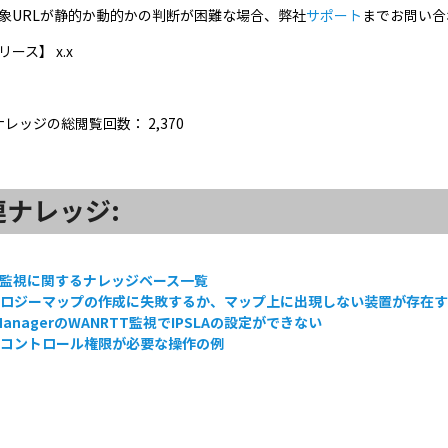
象URLが静的か動的かの判断が困難な場合、弊社
サポート
までお問い合
ース】 x.x
ナレッジの総閲覧回数：
2,370
連ナレッジ:
L監視に関するナレッジベース一覧
ポロジーマップの作成に失敗するか、マップ上に出現しない装置が存在
ManagerのWANRTT監視でIPSLAの設定ができない
ルコントロール権限が必要な操作の例