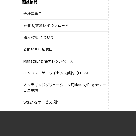
関連情報
会社営業日
評価版/無料版ダウンロード
購入/更新について
お問い合わせ窓口
ManageEngineナレッジベース
エンドユーザーライセンス契約（EULA）
オンデマンドソリューション用ManageEngineサー
ビス規約
Site24x7サービス規約