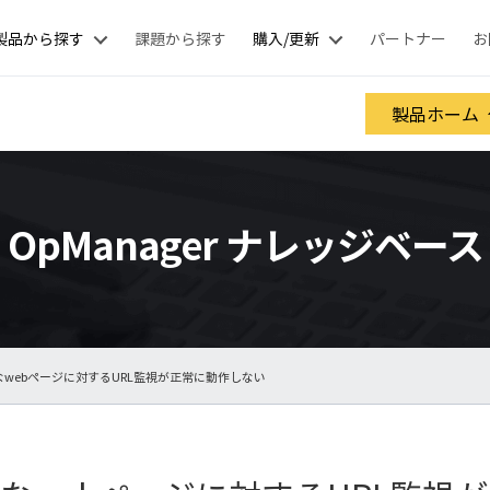
製品から探す
課題から探す
購入/更新
パートナー
お
製品ホーム
OpManager ナレッジベース
なwebページに対するURL監視が正常に動作しない