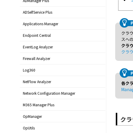
ADManager Plus
ADSelfService Plus
Applications Manager
クラ
Endpoint Central
スへ
クラ
EventLog Analyzer
クラ
Firewall Analyzer
Log360
NetFlow Analyzer
各ク
Man
Network Configuration Manager
M365 Manager Plus
OpManager
クラ
OpUtils