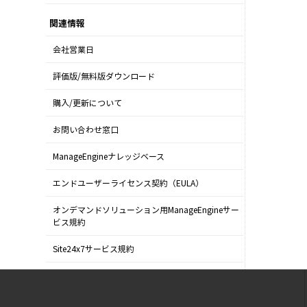
関連情報
会社営業日
評価版/無料版ダウンロード
購入/更新について
お問い合わせ窓口
ManageEngineナレッジベース
エンドユーザーライセンス契約（EULA）
オンデマンドソリューション用ManageEngineサー
ビス規約
Site24x7サービス規約