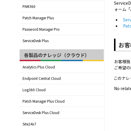
Servi
PAM360
ォーム「
Patch Manager Plus
Se
Pa
Password Manager Pro
ServiceDesk Plus
お客
各製品のナレッジ（クラウド）
お客様独
Analytics Plus Cloud
ご希望の
このナレ
Endpoint Central Cloud
No relat
Log360 Cloud
Patch Manager Plus Cloud
ServiceDesk Plus Cloud
Site24x7