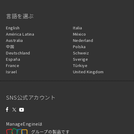
言語を選ぶ
English
Italia
América Latina
México
Australia
Nederland
中国
Polska
Deutschland
Schweiz
España
Sverige
France
Türkiye
Israel
United Kingdom
SNS公式アカウント
ManageEngineは
グループの製品です