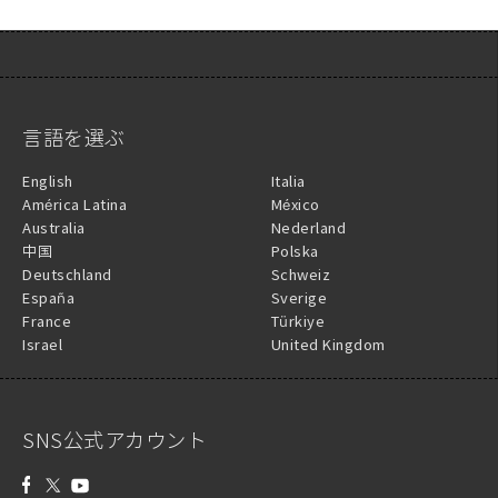
言語を選ぶ
English
Italia
América Latina
México
Australia
Nederland
中国
Polska
Deutschland
Schweiz
España
Sverige
France
Türkiye
Israel
United Kingdom
SNS公式アカウント