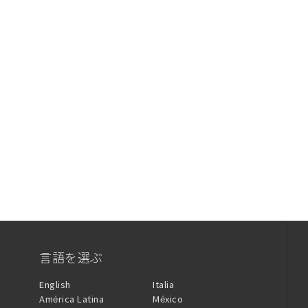
言語を選ぶ
English
Italia
América Latina
México