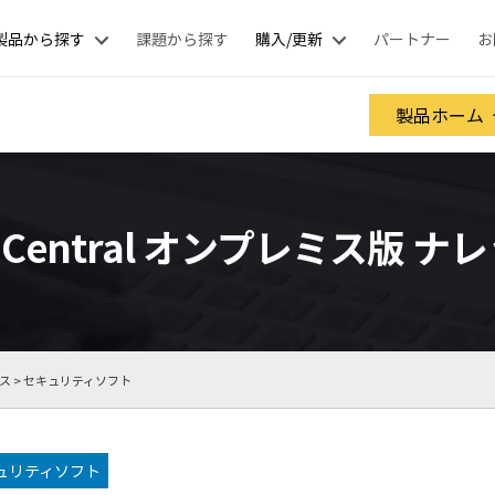
製品から探す
課題から探す
購入/更新
パートナー
お
製品ホーム
nt Central オンプレミス版 
ース
> セキュリティソフト
ュリティソフト