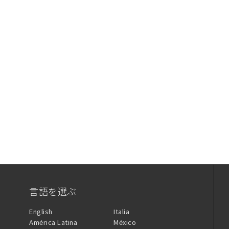
言語を選ぶ
English
Italia
América Latina
México