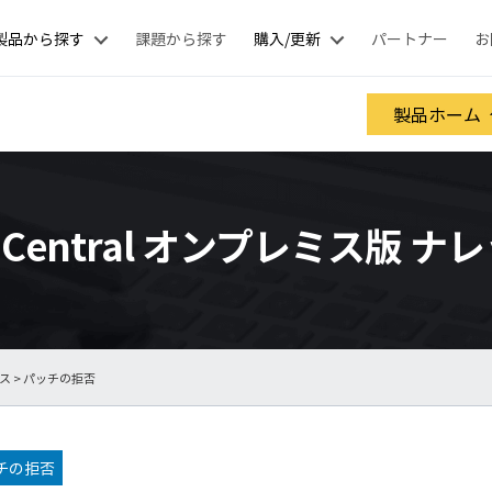
製品から探す
課題から探す
購入/更新
パートナー
お
製品ホーム
nt Central オンプレミス版 
ース
> パッチの拒否
チの拒否