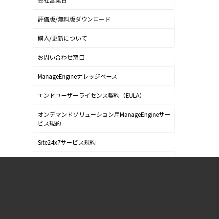
会社営業日
評価版/無料版ダウンロード
購入/更新について
お問い合わせ窓口
ManageEngineナレッジベース
エンドユーザーライセンス契約（EULA）
オンデマンドソリューション用ManageEngineサー
ビス規約
Site24x7サービス規約