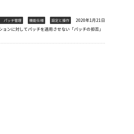
2020年1月21日
パッチ管理
機能仕様
設定と操作
ションに対してパッチを適用させない「パッチの拒否」